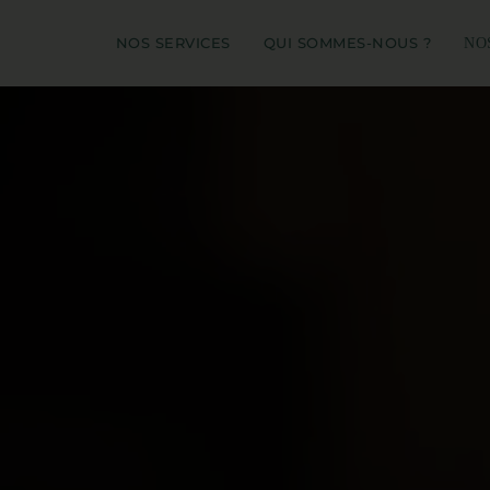
NOS SERVICES
QUI SOMMES-NOUS ?
NO
A
A
AG
A