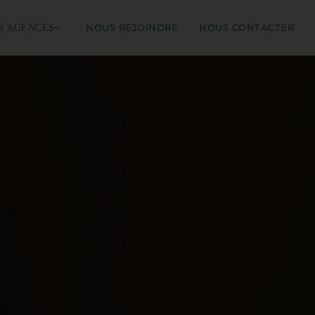
NOUS REJOINDRE
NOUS CONTACTER
S AGENCES
GENCE ANNECY
GENCE ANNEMASSE
ENCE BONNEVILLE
GENCE THONON