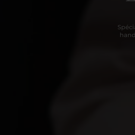
Spéci
hand