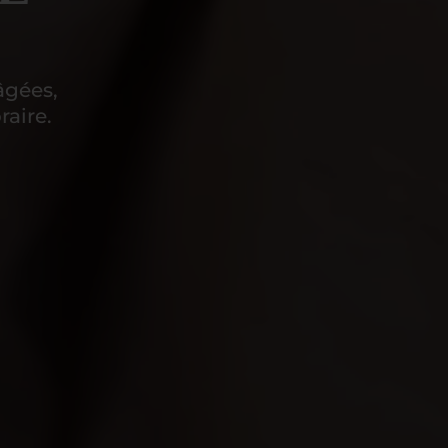
âgées,
aire.